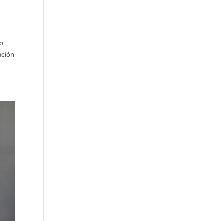
no
ación