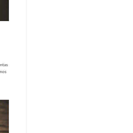
antas
emos